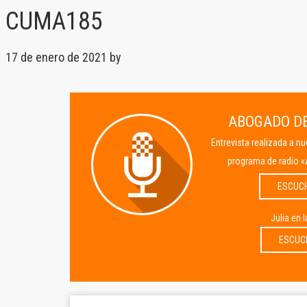
CUMA185
17 de enero de 2021
by
ABOGADO DE
Entrevista realizada a n
programa de radio «
ESCUC
Julia en 
ESCUC