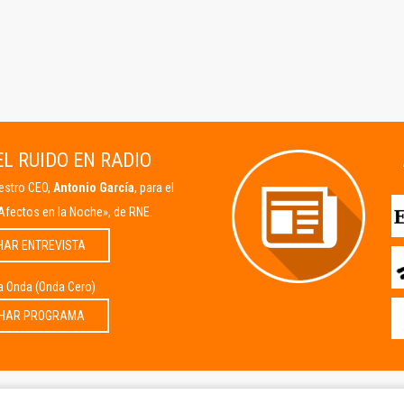
L RUIDO EN RADIO
uestro CEO,
Antonio García
, para el
Afectos en la Noche», de RNE.
HAR ENTREVISTA
la Onda (Onda Cero)
HAR PROGRAMA