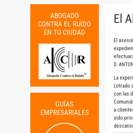
ABOGADO
El 
CONTRA EL RUIDO
EN TU CIUDAD
El aseso
expedien
efectuara
D. ANTON
La experi
Letrado 
con las 
Comunida
GUÍAS
a client
EMPRESARIALES
sido pri
descanso