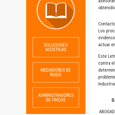
asesoram
obtenido
Contacto 
Los proc
evidencia
actuar e
SOLUCIONES
ACÚSTICAS
Este Let
contra e
MEDIADORES DE
determin
RUIDO
problema
Industria
ADMINISTRADORES
DE FINCAS
D
ABOGAD