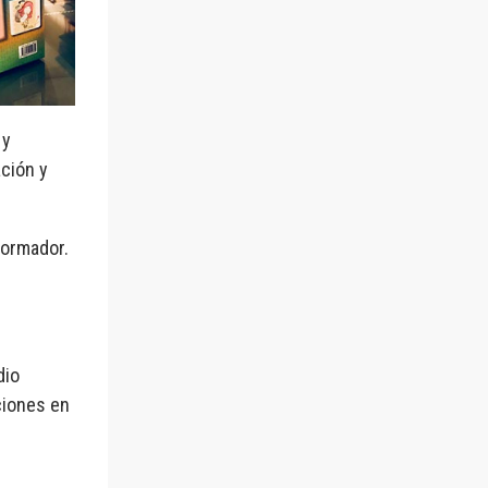
 y
ación y
formador.
dio
ciones en