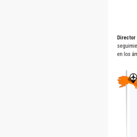
Director
seguimien
en los á