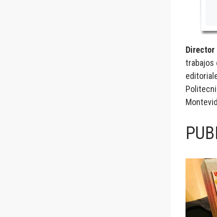
Director
trabajos
editorial
Politecni
Montevid
PUB