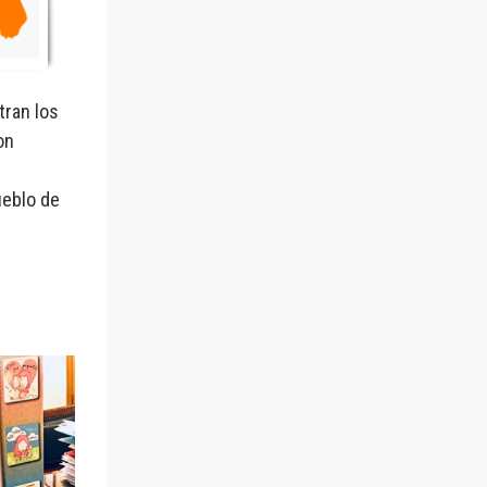
ran los
on
ueblo de