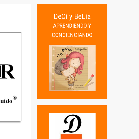
DeCi y BeLia
APRENDIENDO Y
CONCIENCIANDO