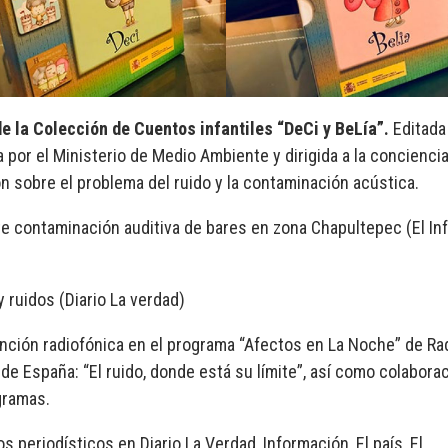
de la Colección de Cuentos infantiles “DeCi y BeLía”.
Editada
 por el Ministerio de Medio Ambiente y dirigida a la concienci
n sobre el problema del ruido y la contaminación acústica.
te contaminación auditiva de bares en zona Chapultepec (El In
 ruidos (Diario La verdad)
ención radiofónica en el programa “Afectos en La Noche” de Ra
de España: “El ruido, donde está su límite”, así como colabora
gramas.
os periodísticos en Diario La Verdad, Información, El país, El