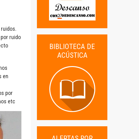
 ruidos.
por ruido
ecto
BIBLIOTECA DE
ACÚSTICA
inos
s en
os por
nos etc
ALERTAS POR