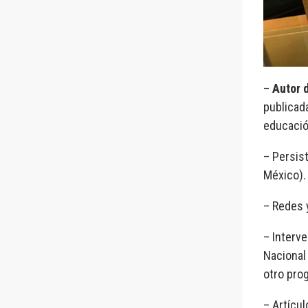
–
Autor 
publicada
educació
– Persis
México).
– Redes y
– Interv
Nacional 
otro pro
– Artícul