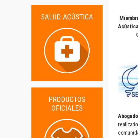
SALUD ACÚSTICA
Miembro
Acústic
PRODUCTOS
OFICIALES
Abogado 
realizado
comunida