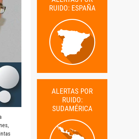
RUIDO: ESPAÑA
ALERTAS POR
RUIDO:
SUDAMÉRICA
a
nes,
intas