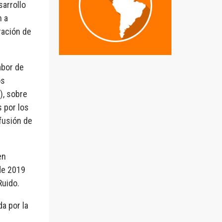
sarrollo
n a
ración de
abor de
os
), sobre
 por los
ifusión de
en
 de 2019
Ruido.
da por la