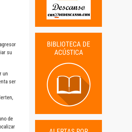
BIBLIOTECA DE
 agresor
ACÚSTICA
iar su
r un
enta ser
erten,
uno de
ocalizar
ALERTAS POR