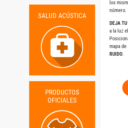
los mism
número.
SALUD ACÚSTICA
DEJA TU
a la luz 
Posiciona
mapa de 
RUIDO
.
PRODUCTOS
OFICIALES