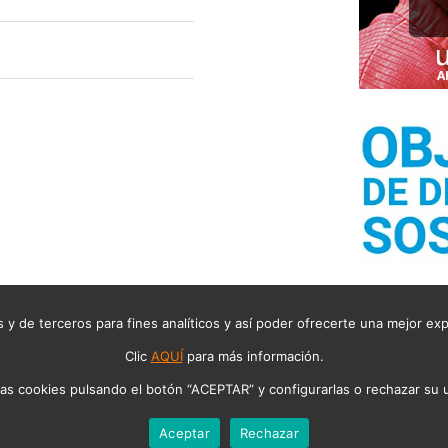
 y de terceros para fines analíticos y así poder ofrecerte una mejor ex
 DEL RUIDO, TODOS LOS DERECHOS RESERVADOS
AVISO LEGAL
POLÍ
Clic
AQUÍ
para más información.
Diseño web Elche, Alicante: PAGINARAMA
as cookies pulsando el botón “ACEPTAR” y configurarlas o rechazar su 
Aceptar
Rechazar