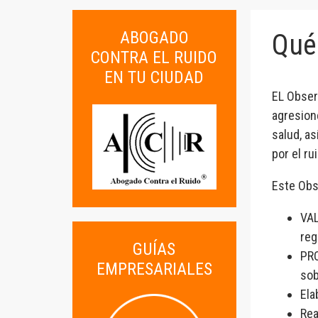
ABOGADO
Qué 
CONTRA EL RUIDO
EN TU CIUDAD
EL Obser
agresion
salud, a
por el ru
Este Obs
VAL
reg
GUÍAS
PRO
EMPRESARIALES
sob
Ela
Rea