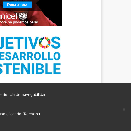
periencia de navegabilidad.
TICA DE COOKIES
uso clicando "Rechazar"