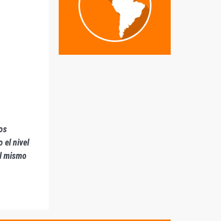
nos
 el nivel
al mismo