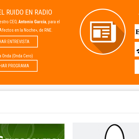
L RUIDO EN RADIO
uestro CEO,
Antonio García
, para el
Afectos en la Noche», de RNE.
HAR ENTREVISTA
la Onda (Onda Cero)
HAR PROGRAMA