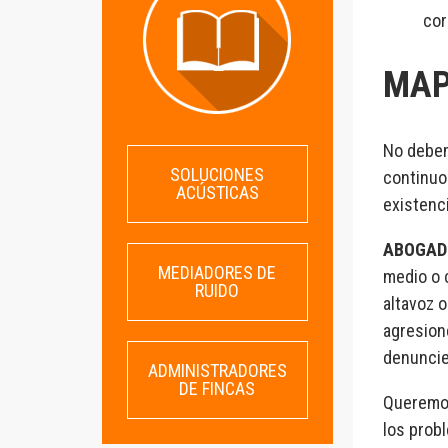
cor
MAP
No debem
SOLUCIONES
continuo
ACÚSTICAS
existenci
ABOGADO
MEDIADORES DE
medio o c
RUIDO
altavoz 
agresion
denuncie
ADMINISTRADORES
DE FINCAS
Queremos
los probl