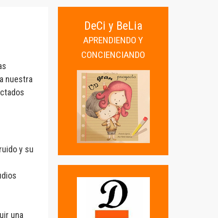
DeCi y BeLia
APRENDIENDO Y
CONCIENCIANDO
as
ra nuestra
ectados
ruido y su
udios
ir una