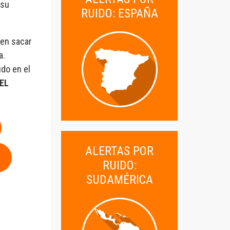
 su
RUIDO: ESPAÑA
en sacar
a.
ido en el
EL
ALERTAS POR
RUIDO:
SUDAMÉRICA