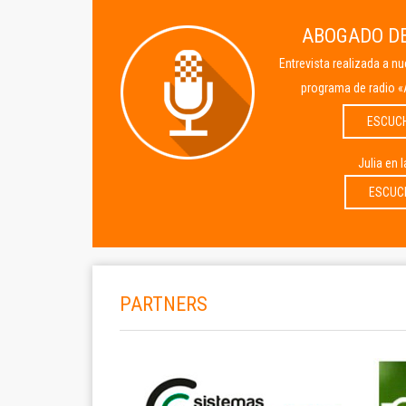
ABOGADO DE
Entrevista realizada a n
programa de radio «
ESCUC
Julia en 
ESCUC
PARTNERS