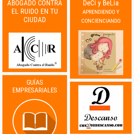
ABOGADO CONTRA
DeCi y BeLia
EL RUIDO EN TU
APRENDIENDO Y
CIUDAD
CONCIENCIANDO
GUÍAS
EMPRESARIALES