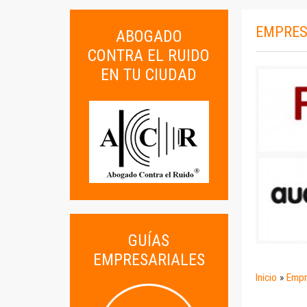
EMPRES
ABOGADO
CONTRA EL RUIDO
EN TU CIUDAD
GUÍAS
EMPRESARIALES
Inicio
»
Empr