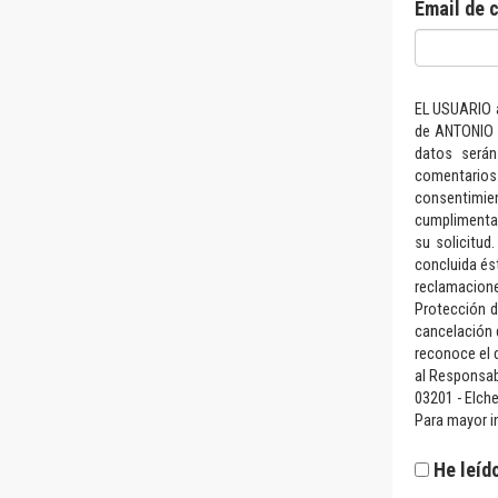
Email de c
EL USUARIO a
de ANTONIO 
datos serán
comentario
consentimi
cumplimentac
su solicitud
concluida ést
reclamacion
Protección d
cancelación 
reconoce el d
al Responsab
03201 - Elch
Para mayor in
He leíd