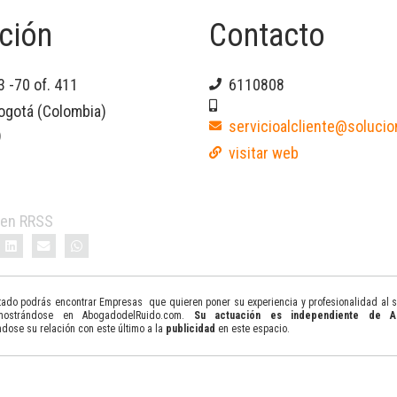
ción
Contacto
 -70 of. 411
6110808
ogotá (Colombia)
servicioalcliente@solucio
)
visitar web
 en RRSS
tado podrás encontrar Empresas que quieren poner su experiencia y profesionalidad al s
mostrándose en AbogadodelRuido.com.
Su actuación es independiente de 
ndose su relación con este último a la
publicidad
en este espacio.