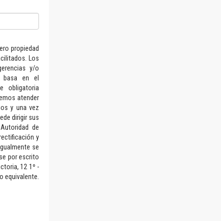
hero propiedad
ilitados. Los
gerencias y/o
e basa en el
 obligatoria
dremos atender
ios y una vez
de dirigir sus
 Autoridad de
ectificación y
 Igualmente se
se por escrito
toria, 12 1º -
o equivalente.