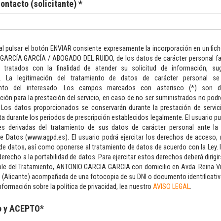
ontacto (solicitante) *
l pulsar el botón ENVIAR consiente expresamente la incorporación en un fic
GARCÍA GARCÍA / ABOGADO DEL RUIDO, de los datos de carácter personal fac
 tratados con la finalidad de atender su solicitud de información, su
s. La legitimación del tratamiento de datos de carácter personal s
ento del interesado. Los campos marcados con asterisco (*) son de
ión para la prestación del servicio, en caso de no ser suministrados no po
. Los datos proporcionados se conservarán durante la prestación de servic
a durante los periodos de prescripción establecidos legalmente. El usuario pue
es derivadas del tratamiento de sus datos de carácter personal ante la
e Datos (www.agpd.es). El usuario podrá ejercitar los derechos de acceso, r
de datos, así como oponerse al tratamiento de datos de acuerdo con la Ley.
erecho a la portabilidad de datos. Para ejercitar estos derechos deberá dirigir
le del Tratamiento, ANTONIO GARCIA GARCIA con domicilio en Avda. Reina Vic
e (Alicante) acompañada de una fotocopia de su DNI o documento identificativ
formación sobre la política de privacidad, lea nuestro
AVISO LEGAL
.
o y ACEPTO*