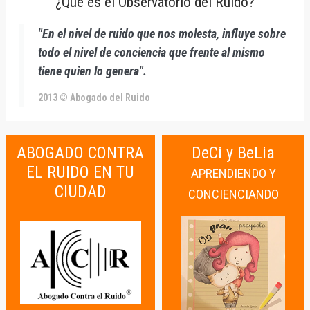
¿Qué es el Observatorio del Ruido?
"En el nivel de ruido que nos molesta, influye sobre
todo el nivel de conciencia que frente al mismo
tiene quien lo genera".
2013 © Abogado del Ruido
ABOGADO CONTRA
DeCi y BeLia
EL RUIDO EN TU
APRENDIENDO Y
CIUDAD
CONCIENCIANDO