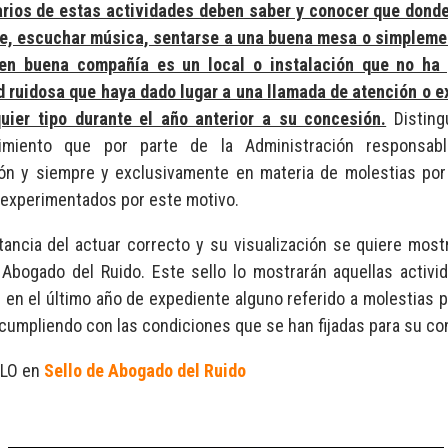
rios de estas actividades deben saber y conocer que donde
se, escuchar música, sentarse a una buena mesa o simpleme
 en buena compañía es un local o instalación que no ha
d ruidosa que haya dado lugar a una llamada de atención o 
uier tipo durante el año anterior a su concesión.
Distingu
cimiento que por parte de la Administración responsa
ón y siempre y exclusivamente en materia de molestias por 
 experimentados por este motivo.
tancia del actuar correcto y su visualización se quiere most
 Abogado del Ruido. Este sello lo mostrarán aquellas activ
 en el último año de expediente alguno referido a molestias p
cumpliendo con las condiciones que se han fijadas para su co
ALO en
Sello de Abogado del Ruido