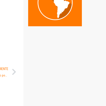
UIENTE
Ayuda contra el ruido. Abogado del Ruido lo pone muy fácil