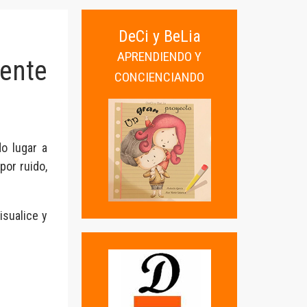
DeCi y BeLia
APRENDIENDO Y
rente
CONCIENCIANDO
o lugar a
por ruido,
isualice y