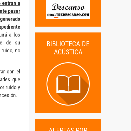
 entran a
nte pasar
 generado
expediente
irá a los
ble de su
BIBLIOTECA DE
ruido, no
ACÚSTICA
rar con el
idades que
or ruido y
ncesión.
ALERTAS POR