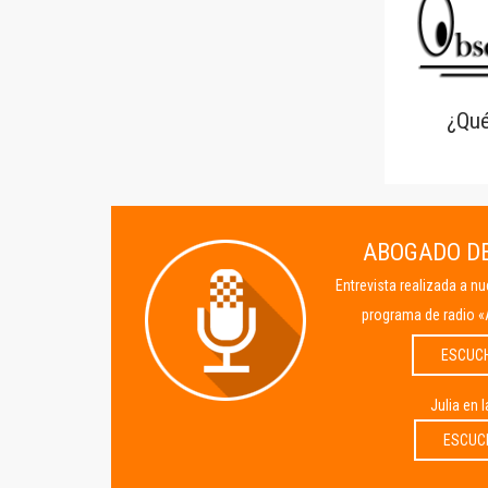
¿Qué
ABOGADO DE
Entrevista realizada a n
programa de radio «
ESCUC
Julia en 
ESCUC