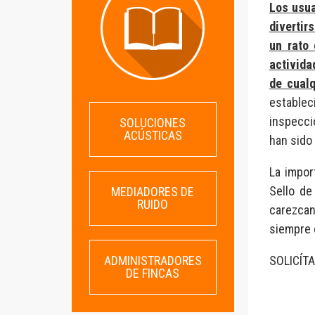
Los usua
divertir
un rato
activida
de cualq
estable
inspecci
SOLUCIONES
ACÚSTICAS
han sido
La impor
Sello de
MEDIADORES DE
RUIDO
carezcan
siempre 
SOLICÍT
ADMINISTRADORES
DE FINCAS