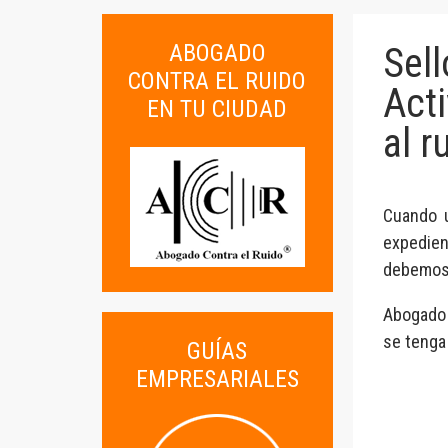
ABOGADO
Sel
CONTRA EL RUIDO
Acti
EN TU CIUDAD
al r
Cuando u
expedien
debemos
Abogado 
se tenga
GUÍAS
EMPRESARIALES