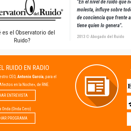
"En el nivel de ruido que 
molesta, influye sobre todo
de conciencia que frente 
tiene quien lo genera".
 es el Observatorio del
2013 © Abogado del Ruido
Ruido?
L RUIDO EN RADIO
uestro CEO,
Antonio García
, para el
Afectos en la Noche», de RNE.
HAR ENTREVISTA
la Onda (Onda Cero)
HAR PROGRAMA