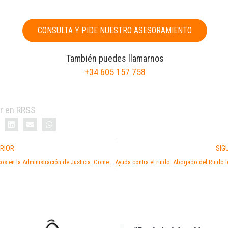
CONSULTA Y PIDE NUESTRO ASESORAMIENTO
También puedes llamarnos
+34 605 157 758
r en RRSS
RIOR
SIG
Retrasos en la Administración de Justicia. Comentario al Informe 2018 del Defensor del Pueblo. Actividades y actuaciones llevadas a cabo a lo largo del 2018