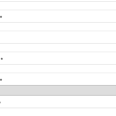
 *
 *
 *
*