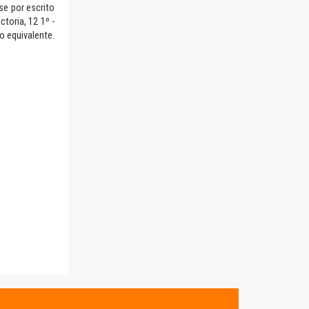
se por escrito
toria, 12 1º -
o equivalente.