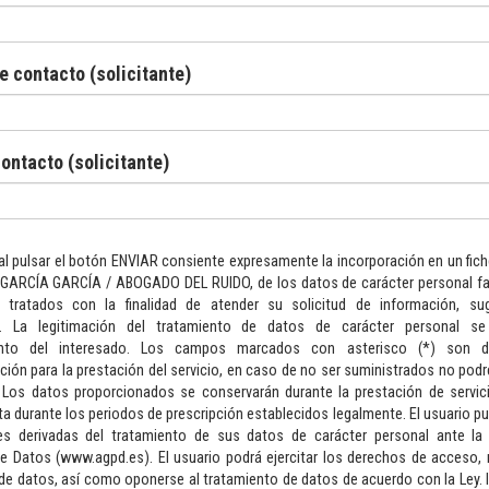
e contacto (solicitante)
ontacto (solicitante)
l pulsar el botón ENVIAR consiente expresamente la incorporación en un fic
GARCÍA GARCÍA / ABOGADO DEL RUIDO, de los datos de carácter personal fac
 tratados con la finalidad de atender su solicitud de información, su
s. La legitimación del tratamiento de datos de carácter personal s
ento del interesado. Los campos marcados con asterisco (*) son de
ión para la prestación del servicio, en caso de no ser suministrados no po
. Los datos proporcionados se conservarán durante la prestación de servic
a durante los periodos de prescripción establecidos legalmente. El usuario pue
es derivadas del tratamiento de sus datos de carácter personal ante la
e Datos (www.agpd.es). El usuario podrá ejercitar los derechos de acceso, r
de datos, así como oponerse al tratamiento de datos de acuerdo con la Ley.