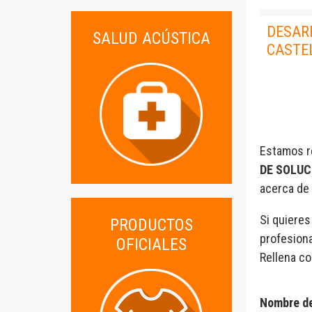
DESAR
SALUD ACÚSTICA
CASTEL
Estamos r
DE SOLUC
acerca de 
Si quieres
PRODUCTOS
profesiona
OFICIALES
Rellena co
Nombre de