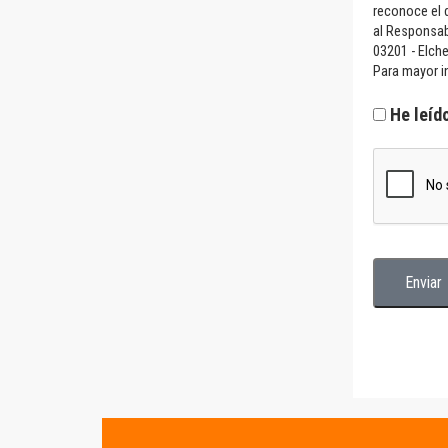
reconoce el d
al Responsab
03201 - Elch
Para mayor in
He leíd