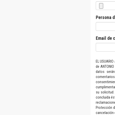
Persona d
Email de c
EL USUARIO a
de ANTONIO 
datos serán
comentario
consentimi
cumplimentac
su solicitud
concluida ést
reclamacion
Protección d
cancelación 