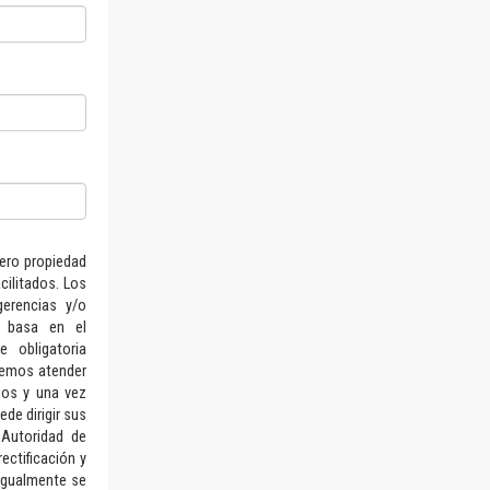
hero propiedad
ilitados. Los
gerencias y/o
e basa en el
 obligatoria
dremos atender
ios y una vez
de dirigir sus
 Autoridad de
ectificación y
 Igualmente se