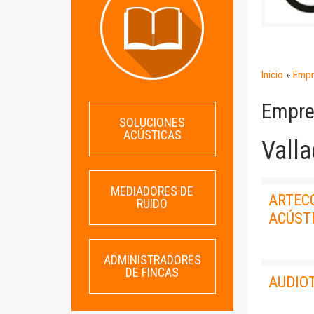
Inicio
»
Empr
Empre
SOLUCIONES
ACÚSTICAS
Valla
MEDIADORES DE
ARTEC
RUIDO
ACÚST
ADMINISTRADORES
DE FINCAS
AUDIO