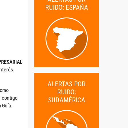
RUIDO: ESPAÑA
PRESARIAL
interés
ALERTAS POR
como
RUIDO:
 contigo.
SUDAMÉRICA
 Guía.