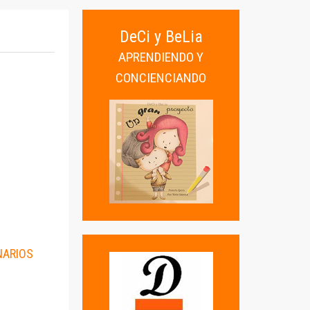
DeCi y BeLia
APRENDIENDO Y
CONCIENCIANDO
NARIOS