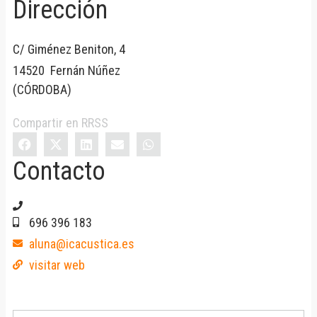
Dirección
C/ Giménez Beniton, 4
14520
Fernán Núñez
(
CÓRDOBA
)
Compartir en RRSS
Contacto
696 396 183
aluna@icacustica.es
visitar web