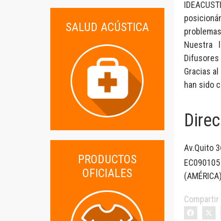
IDEACUSTI
posicioná
SALUD ACÚSTICA
problemas 
Nuestra 
Difusores
Gracias a
han sido c
Direc
Av.Quito 3
PRODUCTOS
EC090105
OFICIALES
(
AMÉRICA
Compartir