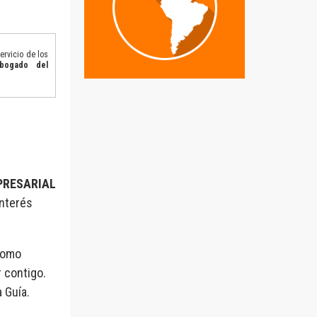
ervicio de los
Abogado del
PRESARIAL
interés
como
 contigo.
 Guía.