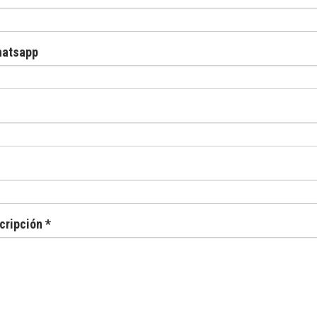
hatsapp
cripción *