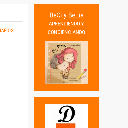
DeCi y BeLia
APRENDIENDO Y
NARIOS
CONCIENCIANDO