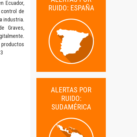
en Ecuador,
RUIDO: ESPAÑA
 control de
a industria.
de Graves,
gitalmente.
s productos
23
ALERTAS POR
RUIDO:
SUDAMÉRICA