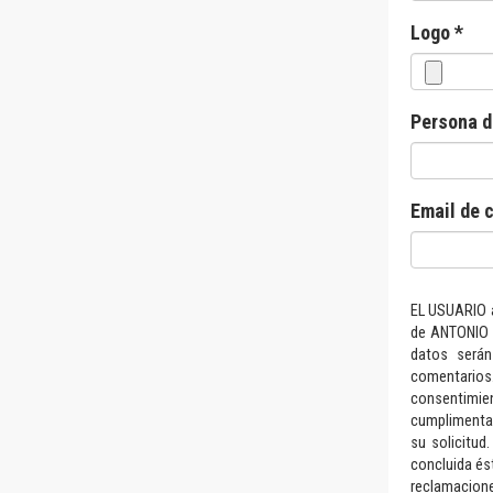
Logo *
Persona d
Email de c
EL USUARIO a
de ANTONIO 
datos serán
comentario
consentimi
cumplimentac
su solicitud
concluida ést
reclamacion