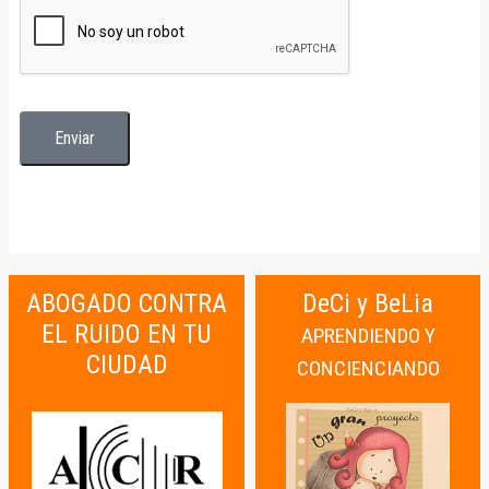
ABOGADO CONTRA
DeCi y BeLia
EL RUIDO EN TU
APRENDIENDO Y
CIUDAD
CONCIENCIANDO