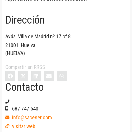
Dirección
Avda. Villa de Madrid nº 17 of.8
21001
Huelva
(
HUELVA
)
Compartir en RRSS
Contacto
687 747 540
info@sacener.com
visitar web