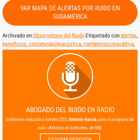
VAR MAPA DE ALERTAS POR RUIDO EN
SUDAMÉRICA
Archivado en:
Observatorio del Ruido
Etiquetado con:
alertas
,
beneficios
,
contaminaciónacústica
,
contaminacionauditiva
,
mapas
,
observatorio
,
ruidos
,
ruidosmolestos
,
salud
ABOGADO DEL RUIDO EN RADIO
Entrevista realizada a nuestro CEO,
Antonio García
, para el programa de
radio «Afectos en la Noche», de RNE.
ESCUCHAR ENTREVISTA