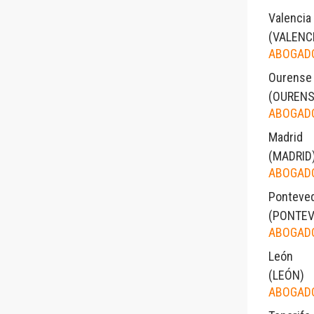
Valencia
(
VALENC
ABOGADO
Ourense
(
OURENS
ABOGADO
Madrid
(
MADRID
ABOGADO
Ponteve
(
PONTEV
ABOGADO
León
(
LEÓN
)
ABOGADO