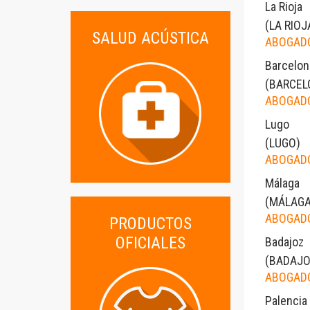
La Rioja
(
LA RIOJ
SALUD ACÚSTICA
ABOGADO
Barcelon
(
BARCEL
ABOGADO
Lugo
(
LUGO
)
ABOGADO
Málaga
(
MÁLAG
ABOGADO
PRODUCTOS
OFICIALES
Badajoz
(
BADAJ
ABOGADO
Palencia