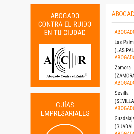
ABOGAD
ABOGADO
CONTRA EL RUIDO
EN TU CIUDAD
ABOGADO
Las Palm
(
LAS PA
ABOGADO
Zamora
(
ZAMOR
ABOGADO
Sevilla
(
SEVILLA
GUÍAS
ABOGADO
EMPRESARIALES
Guadalaj
(
GUADAL
ABOGADO