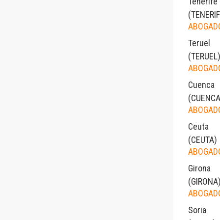
Tenerife
(
TENERI
ABOGADO
Teruel
(
TERUEL
ABOGADO
Cuenca
(
CUENC
ABOGADO
Ceuta
(
CEUTA
)
ABOGADO
Girona
(
GIRONA
ABOGADO
Soria