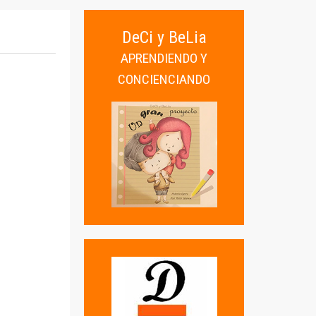
DeCi y BeLia
APRENDIENDO Y
CONCIENCIANDO