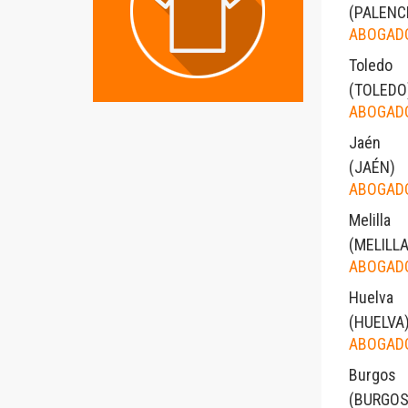
(
PALENC
ABOGADO
Toledo
(
TOLEDO
ABOGADO
Jaén
(
JAÉN
)
ABOGADO
Melilla
(
MELILL
ABOGADO
Huelva
(
HUELVA
ABOGADO
Burgos
(
BURGO