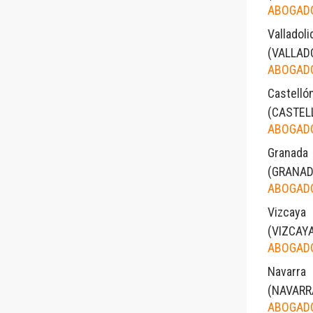
ABOGADO
Valladoli
(
VALLAD
ABOGADO
Castelló
(
CASTEL
ABOGADO
Granada
(
GRANA
ABOGADO
Vizcaya
(
VIZCAY
ABOGADO
Navarra
(
NAVARR
ABOGADO