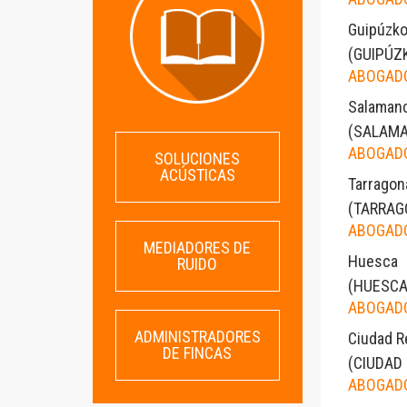
Guipúzk
(
GUIPÚZ
ABOGADO
Salaman
(
SALAM
ABOGADO
SOLUCIONES
ACÚSTICAS
Tarragon
(
TARRAG
ABOGADO
MEDIADORES DE
Huesca
RUIDO
(
HUESC
ABOGADO
ADMINISTRADORES
Ciudad R
DE FINCAS
(
CIUDAD
ABOGADO