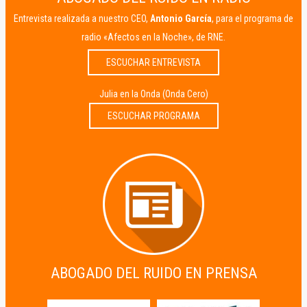
Entrevista realizada a nuestro CEO,
Antonio García
, para el programa de
radio «Afectos en la Noche», de RNE.
ESCUCHAR ENTREVISTA
Julia en la Onda (Onda Cero)
ESCUCHAR PROGRAMA
ABOGADO DEL RUIDO EN PRENSA