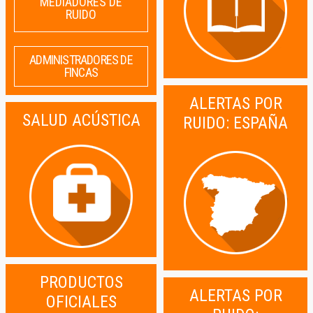
MEDIADORES DE
RUIDO
ADMINISTRADORES DE
FINCAS
ALERTAS POR
SALUD ACÚSTICA
RUIDO: ESPAÑA
PRODUCTOS
ALERTAS POR
OFICIALES