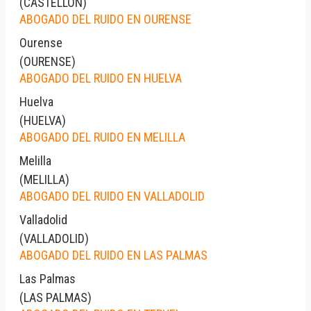
(
CASTELLÓN
)
ABOGADO DEL RUIDO EN OURENSE
Ourense
(
OURENSE
)
ABOGADO DEL RUIDO EN HUELVA
Huelva
(
HUELVA
)
ABOGADO DEL RUIDO EN MELILLA
Melilla
(
MELILLA
)
ABOGADO DEL RUIDO EN VALLADOLID
Valladolid
(
VALLADOLID
)
ABOGADO DEL RUIDO EN LAS PALMAS
Las Palmas
(
LAS PALMAS
)