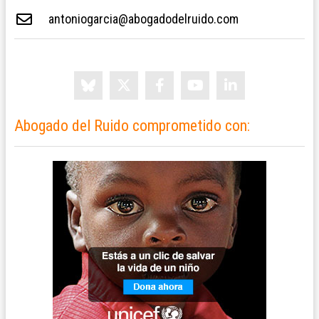
antoniogarcia@abogadodelruido.com
Abogado del Ruido comprometido con: