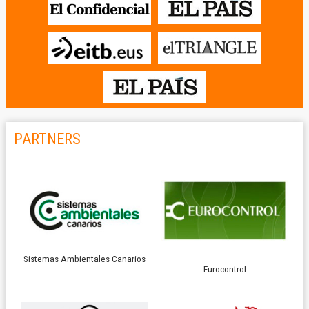
PARTNERS
Sistemas Ambientales Canarios
Eurocontrol