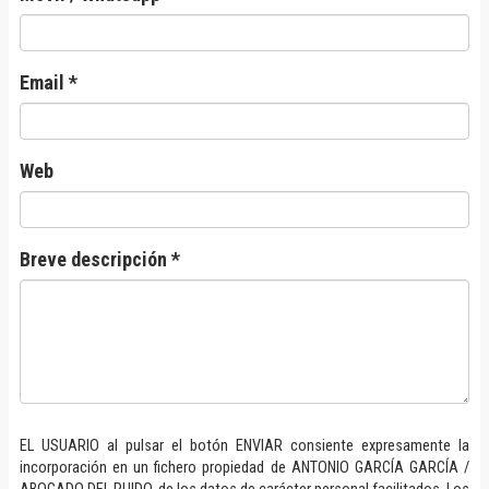
Email *
Web
Breve descripción *
EL USUARIO al pulsar el botón ENVIAR consiente expresamente la
incorporación en un fichero propiedad de ANTONIO GARCÍA GARCÍA /