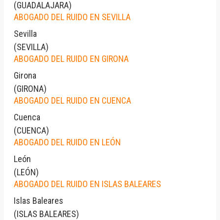
(
GUADALAJARA
)
ABOGADO DEL RUIDO EN SEVILLA
Sevilla
(
SEVILLA
)
ABOGADO DEL RUIDO EN GIRONA
Girona
(
GIRONA
)
ABOGADO DEL RUIDO EN CUENCA
Cuenca
(
CUENCA
)
ABOGADO DEL RUIDO EN LEÓN
León
(
LEÓN
)
ABOGADO DEL RUIDO EN ISLAS BALEARES
Islas Baleares
(
ISLAS BALEARES
)