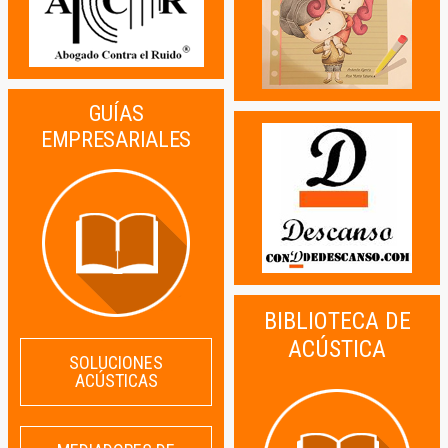
GUÍAS
EMPRESARIALES
BIBLIOTECA DE
ACÚSTICA
SOLUCIONES
ACÚSTICAS