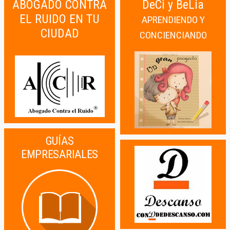
ABOGADO CONTRA
DeCi y BeLia
EL RUIDO EN TU
APRENDIENDO Y
CIUDAD
CONCIENCIANDO
GUÍAS
EMPRESARIALES