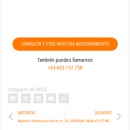
CONSULTA Y PIDE NUESTRO ASESORAMIENTO
También puedes llamarnos
+34 605 157 758
Compartir en RRSS
ANTERIOR
SIGUIENTE
Apertura de terrazas tras el confinamiento y reactivación de la actividad en la vía pública. Abogado del Ruido.
EL GOBIERNO ADALUZ ESTABLECE LEGALMENTE LA METODOLOGÍA PARA LA REALIZACIÓN DE LOS ESTUDIOS ACÚSTICOS DE LAS TERRAZAS O VELADORES