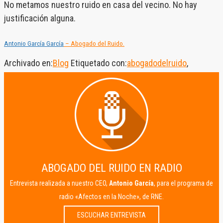
No metamos nuestro ruido en casa del vecino. No hay
justificación alguna.
Antonio García García
– Abogado del Ruido.
Archivado en:
Blog
Etiquetado con:
abogadodelruido
,
comunidaddepropietarios
,
convivencia
,
ruido
,
salud
ABOGADO DEL RUIDO EN RADIO
Entrevista realizada a nuestro CEO,
Antonio García
, para el programa de
radio «Afectos en la Noche», de RNE.
ESCUCHAR ENTREVISTA