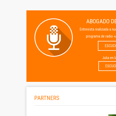
ABOGADO DE
Entrevista realizada a n
programa de radio «
ESCUC
Julia en 
ESCUC
PARTNERS