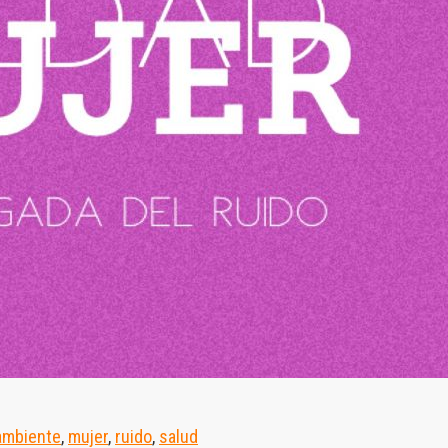
ambiente
,
mujer
,
ruido
,
salud