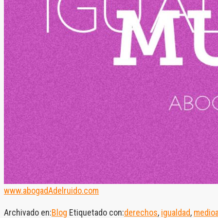
www.abogadAdelruido.com
Archivado en:
Blog
Etiquetado con:
derechos
,
igualdad
,
medio