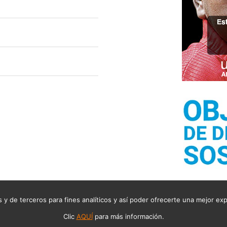
 y de terceros para fines analíticos y así poder ofrecerte una mejor ex
 DEL RUIDO, TODOS LOS DERECHOS RESERVADOS
AVISO LEGAL
POLÍ
Clic
AQUÍ
para más información.
Diseño web Elche, Alicante: PAGINARAMA