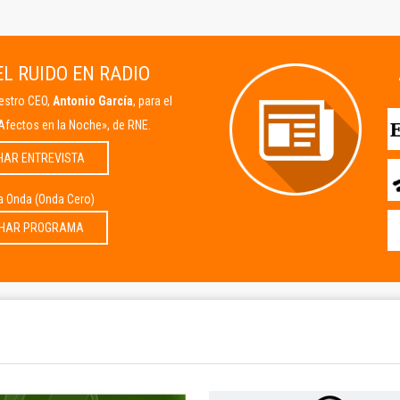
L RUIDO EN RADIO
uestro CEO,
Antonio García
, para el
Afectos en la Noche», de RNE.
HAR ENTREVISTA
la Onda (Onda Cero)
HAR PROGRAMA