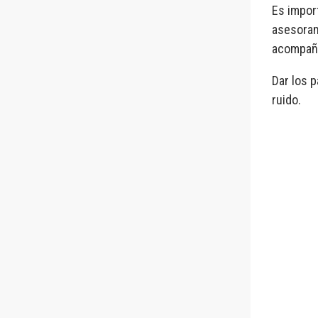
Es import
asesoram
acompaña
Dar los 
ruido.