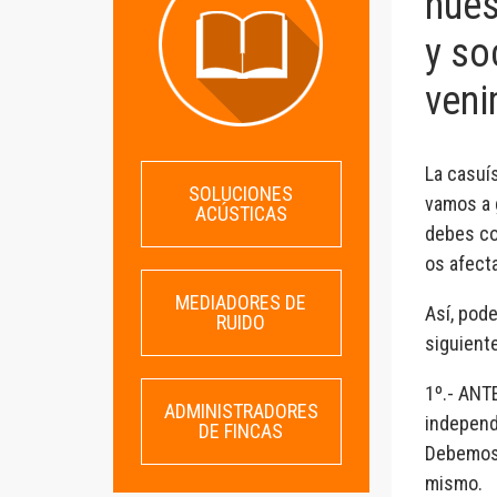
nues
y so
veni
La casuís
SOLUCIONES
vamos a 
ACÚSTICAS
debes co
os afecta
MEDIADORES DE
Así, pode
RUIDO
siguiente
1º.- ANT
ADMINISTRADORES
independi
DE FINCAS
Debemos 
mismo.