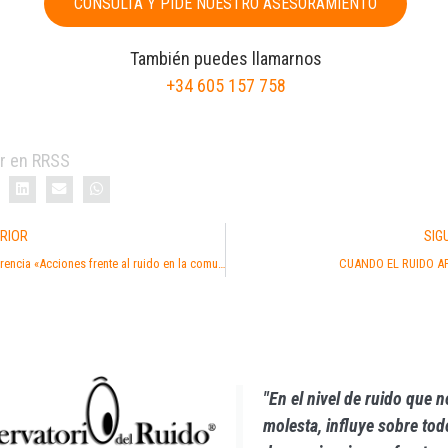
CONSULTA Y PIDE NUESTRO ASESORAMIENTO
También puedes llamarnos
+34 605 157 758
r en RRSS
RIOR
SIG
Conferencia «Acciones frente al ruido en la comunidades de propietarios». CAF Málaga.
CUANDO EL RUIDO AP
"En el nivel de ruido que 
molesta, influye sobre todo