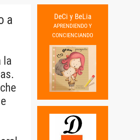
DeCi y BeLia
o a
APRENDIENDO Y
CONCIENCIANDO
 la
tas.
rche
se