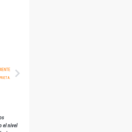
UIENTE
RIETA.
nos
 el nivel