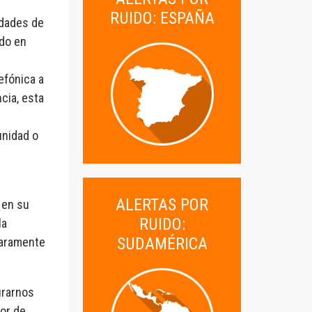
RUIDO: ESPAÑA
idades de
ndo en
efónica a
ncia, esta
unidad o
s
ALERTAS POR
 en su
RUIDO:
la
SUDAMÉRICA
laramente
urarnos
dor de