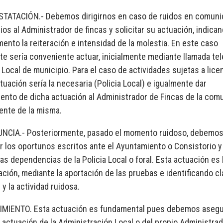
STATACIÓN.- Debemos dirigirnos en caso de ruidos en comun
ios al Administrador de fincas y solicitar su actuación, indica
ento la reiteración e intensidad de la molestia. En este caso
te sería conveniente actuar, inicialmente mediante llamada tel
a Local de municipio. Para el caso de actividades sujetas a lice
tuación sería la necesaria (Policia Local) e igualmente dar
ento de dicha actuación al Administrador de Fincas de la com
dente de la misma.
UNCIA.- Posteriormente, pasado el momento ruidoso, debemo
r los oportunos escritos ante el Ayuntamiento o Consistorio y
as dependencias de la Policia Local o foral. Esta actuación es 
ación, mediante la aportación de las pruebas e identificando c
 y la actividad ruidosa.
IMIENTO. Esta actuación es fundamental pues debemos aseg
 actuación de la Administración Local o del propio Administra