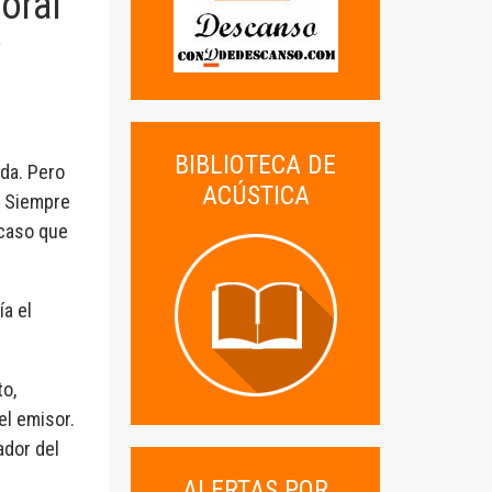
boral
y
BIBLIOTECA DE
ada. Pero
ACÚSTICA
. Siempre
 caso que
a el
o,
el emisor.
dor del
ALERTAS POR