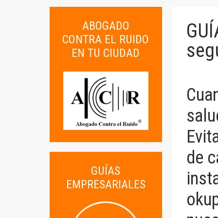
ABOGADO
GUÍ
CONTRA EL RUIDO
segu
EN TU CIUDAD
Cuan
salu
Evit
de c
GUÍAS
inst
EMPRESARIALES
okup