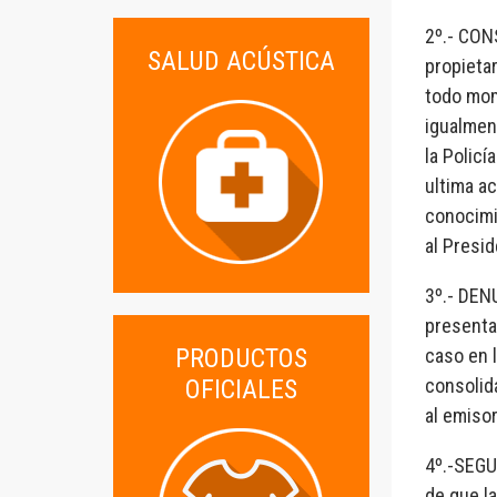
2º.- CON
SALUD ACÚSTICA
propietar
todo mom
igualmen
la Policí
ultima ac
conocimi
al Presi
3º.- DEN
presenta
PRODUCTOS
caso en l
consolid
OFICIALES
al emisor
4º.-SEGU
de que la