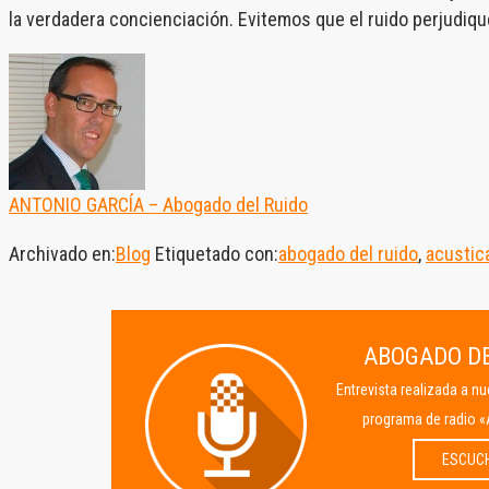
la verdadera concienciación. Evitemos que el ruido perjudiqu
ANTONIO GARCÍA – Abogado del Ruido
Archivado en:
Blog
Etiquetado con:
abogado del ruido
,
acustic
ABOGADO DE
Entrevista realizada a n
programa de radio «
ESCUC