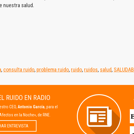
e nuestra salud.
a
,
consulta ruido
,
problema ruido
,
ruido
,
ruidos
,
salud
,
SALUDAB
L RUIDO EN RADIO
uestro CEO,
Antonio García
, para el
Afectos en la Noche», de RNE.
HAR ENTREVISTA