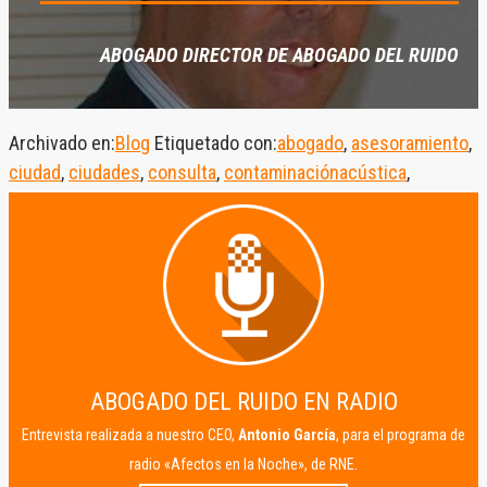
ABOGADO DIRECTOR DE ABOGADO DEL RUIDO
Archivado en:
Blog
Etiquetado con:
abogado
,
asesoramiento
,
ciudad
,
ciudades
,
consulta
,
contaminaciónacústica
,
conviviencia
,
jurídico
,
movilidad
,
respeto
,
ruido
,
salud
ABOGADO DEL RUIDO EN RADIO
Entrevista realizada a nuestro CEO,
Antonio García
, para el programa de
radio «Afectos en la Noche», de RNE.