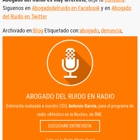
Siguenos en
Abogadodelruido en Facebook
y en
Abogado
del Ruido en Twitter
Archivado en:
Blog
Etiquetado con:
abogado
,
denuncia
,
molestia
,
ruido
,
ruidos
,
salud
,
SALUDABLE
,
sentencia
ABOGADO DEL RUIDO EN RADIO
Entrevista realizada a nuestro CEO,
Antonio García
, para el programa de
radio «Afectos en la Noche», de RNE.
ESCUCHAR ENTREVISTA